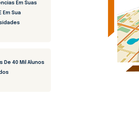
ncias Em Suas
E Em Sua
sidades
s De 40 Mil Alunos
dos