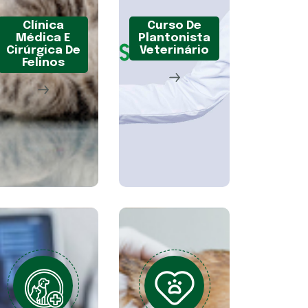
Clínica
Curso De
Médica E
Plantonista
Cirúrgica De
Veterinário
Felinos