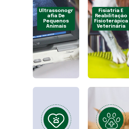
Ultrassonogr
Fisiatria E
Afia De
Reabilitação
Pequenos
Fisioterápica
Animais
Veterinária