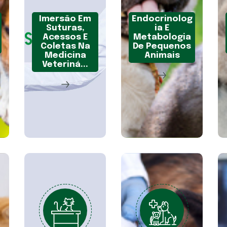
Imersão Em
Endocrinolog
Suturas,
Ia E
Acessos E
Metabologia
Coletas Na
De Pequenos
Medicina
Animais
Veteriná...