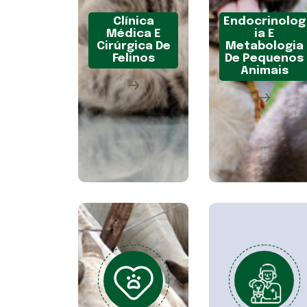
Clínica
Endocrinolog
Médica E
Ia E
Cirúrgica De
Metabologia
Felinos
De Pequenos
Animais