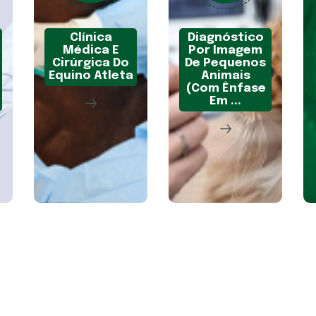
Clínica
Diagnóstico
Médica E
Por Imagem
Cirúrgica Do
De Pequenos
Equino Atleta
Animais
(Com Ênfase
Em ...