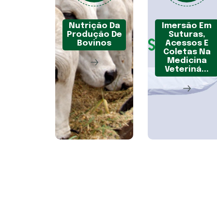
Nutrição Da
Imersão Em
Produção De
Suturas,
Bovinos
Acessos E
Coletas Na
Medicina
Veteriná...