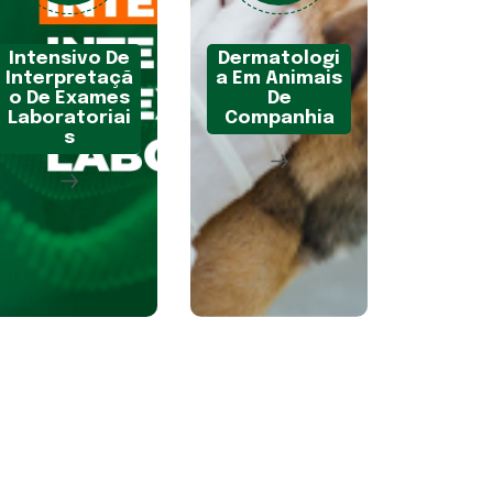
Intensivo De
Dermatologi
Interpretaçã
A Em Animais
O De Exames
De
Laboratoriai
Companhia
S