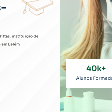
-
ttas, instituição de
s em Belém
40
k+
Alunos Formad