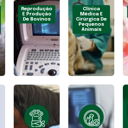
Reprodução
Clínica
E Produção
Médica E
De Bovinos
Cirúrgica De
Pequenos
Animais