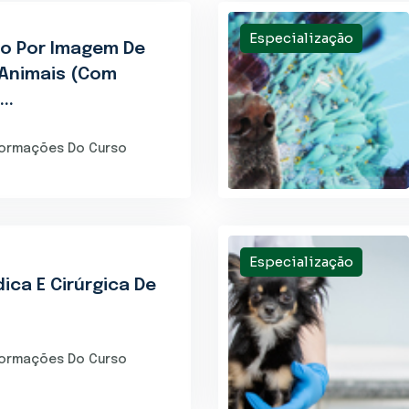
Especialização
co Por Imagem De
Animais (Com
..
formações Do Curso
Especialização
dica E Cirúrgica De
formações Do Curso