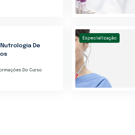
Especialização
 Nutrologia De
tos
formações Do Curso