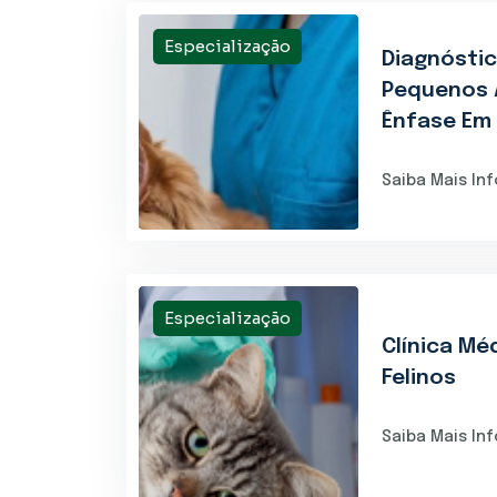
Especialização
Diagnósti
Pequenos 
Ênfase Em .
Saiba Mais In
Especialização
Clínica Mé
Felinos
Saiba Mais In