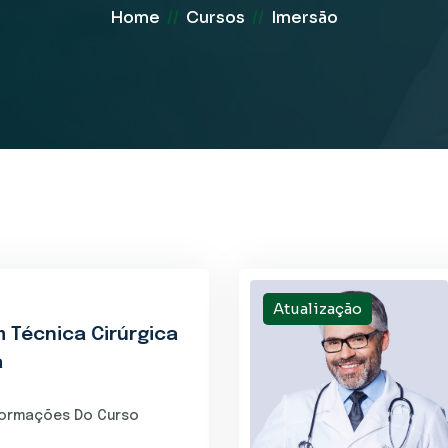
Home
//
Cursos
//
Imersão
Atualização
 Técnica Cirúrgica
a
formações Do Curso