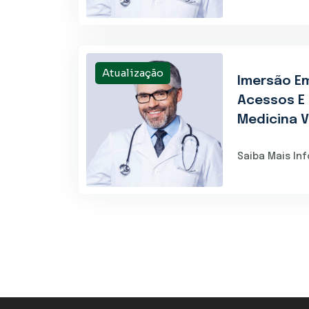
Atualização
Imersão Em
Acessos E
Medicina Ve
Saiba Mais In