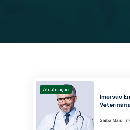
Atualização
Imersão Em
Veterinári
Saiba Mais In