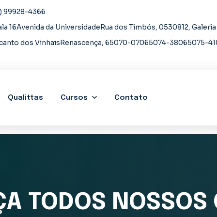
) 99928-4366
 Sala 16Avenida da UniversidadeRua dos Timbós, 0530812, Galeria
canto dos VinhaisRenascença, 65070-07065074-38065075-41
Qualittas
Cursos
Contato
A TODOS NOSSOS