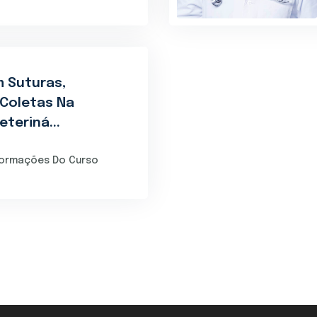
 Suturas,
 Coletas Na
teriná...
formações Do Curso