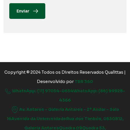
Enviar
Copyright © 2024 Todos os Direitos Reservados Qualittas |
Desenvolvido por
TBR 360
WhatsApp: (11) 97054-0654WhatsApp: (86) 99928-
4366
Av. Antares - Galeria Antares - 2º Andar - Sala
16Avenida da UniversidadeRua dos Timbós, 0530812,
Galeria AntaresQuadra 09Quadra 53,