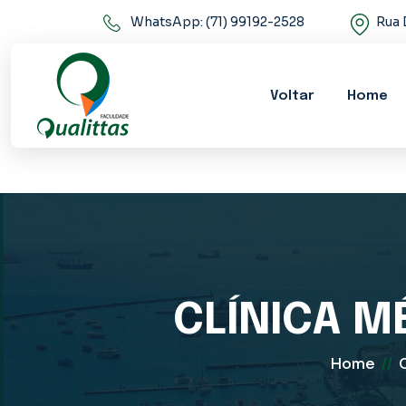
WhatsApp: (71) 99192-2528
Rua 
Voltar
Home
CLÍNICA M
Home
//