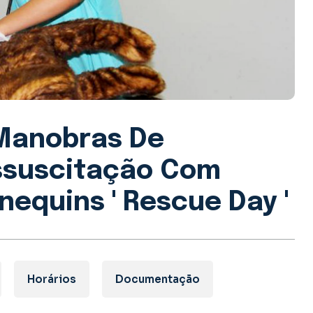
Manobras De
ssuscitação Com
equins ' Rescue Day '
Horários
Documentação