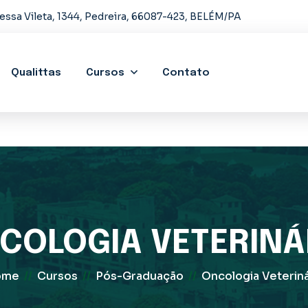
essa Vileta, 1344, Pedreira, 66087-423, BELÉM/PA
Qualittas
Cursos
Contato
COLOGIA VETERINÁ
ome
//
Cursos
//
Pós-Graduação
//
Oncologia Veteriná