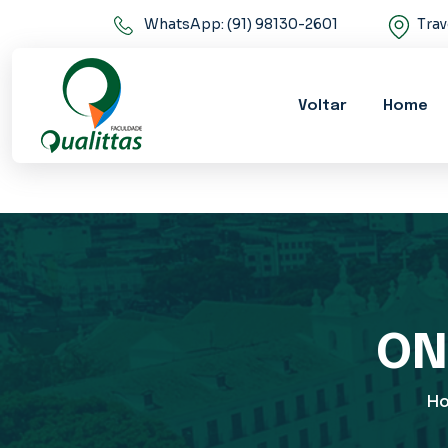
WhatsApp: (91) 98130-2601
Trav
Voltar
Home
ON
H